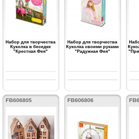
Набор для творчества
Набор для творчества
Наб
Куколка в беседке
Куколка своими руками
Куко
"Крестная Фея"
"Радужная Фея"
"При
FB606805
FB606806
FB6