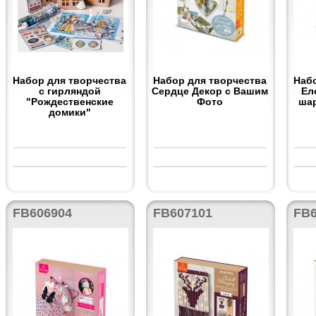
Набор для творчества
Набор для творчества
Наб
с гирляндой
Сердце Декор с Вашим
Ел
"Рождественские
Фото
ша
домики"
FB606904
FB607101
FB6