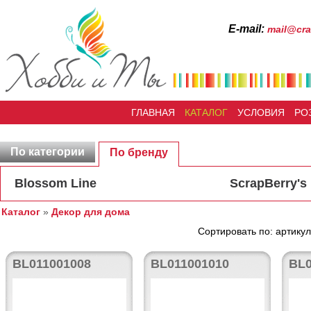
Е-mail:
mail@cra
ГЛАВНАЯ
КАТАЛОГ
УСЛОВИЯ
РО
По категории
По бренду
Blossom Line
ScrapBerry's
Каталог
»
Декор для дома
Сортировать по: артикул
BL011001008
BL011001010
BL0