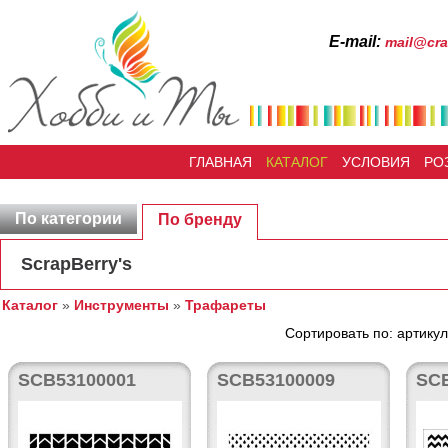
Е-mail:
mail@cra
ГЛАВНАЯ
КАТАЛОГ
УСЛОВИЯ
РО
По категории
По бренду
ScrapBerry's
Каталог
»
Инструменты
»
Трафареты
Сортировать по: артикул
SCB53100001
SCB53100009
SC