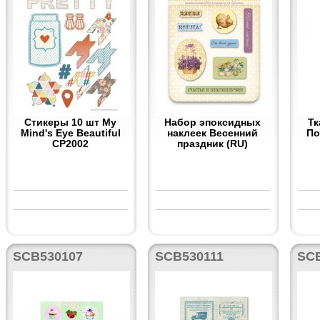
Стикеры 10 шт My
Набор эпоксидных
Тк
Mind's Eye Beautiful
наклеек Весенний
По
CP2002
праздник (RU)
SCB530107
SCB530111
SC