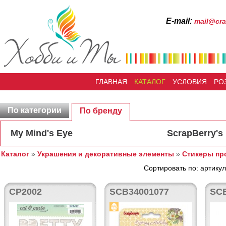
Е-mail:
mail@cra
ГЛАВНАЯ
КАТАЛОГ
УСЛОВИЯ
РО
По категории
По бренду
My Mind's Eye
ScrapBerry's
Каталог
»
Украшения и декоративные элементы
»
Стикеры пр
Сортировать по: артикул
CP2002
SCB34001077
SC