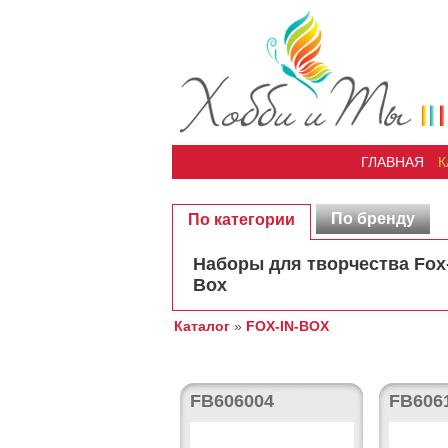
ГЛАВНАЯ
К
По бренду
По категории
Наборы для творчества Fox-
Box
Каталог
»
FOX-IN-BOX
FB606004
FB606