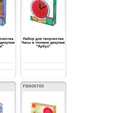
рчества
Набор для творчества
 декупаж
Часы в технике декупаж
е"
"Арбуз"
FB606705