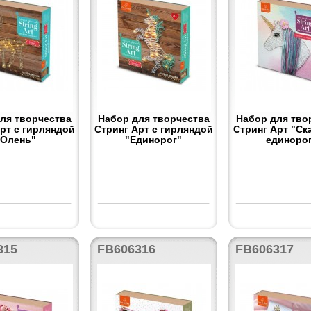
ля творчества
Набор для творчества
Набор для тво
рт с гирляндой
Стринг Арт с гирляндой
Стринг Арт "Ск
"Олень"
"Единорог"
единоро
315
FB606316
FB606317