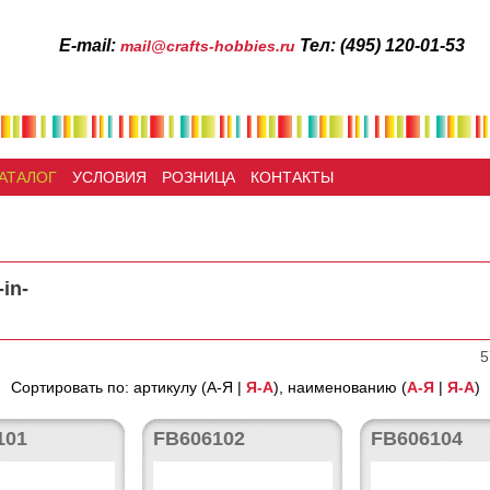
Е-mail:
Тел: (495) 120-01-53
mail@crafts-hobbies.ru
АТАЛОГ
УСЛОВИЯ
РОЗНИЦА
КОНТАКТЫ
in-
5
Сортировать по: артикулу (А-Я |
Я-А
), наименованию (
А-Я
|
Я-А
)
101
FB606102
FB606104