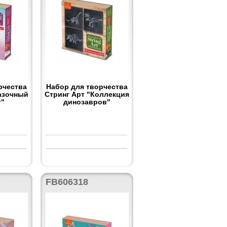
рчества
Набор для творчества
азочный
Стринг Арт "Коллекция
г"
динозавров"
FB606318