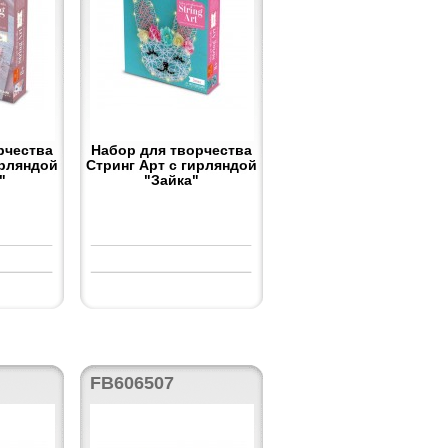
рчества
Набор для творчества
ирляндой
Стринг Арт с гирляндой
"
"Зайка"
FB606507