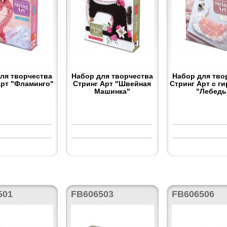
ля творчества
Набор для творчества
Набор для тво
Арт "Фламинго"
Стринг Арт "Швейная
Стринг Арт с г
Машинка"
"Лебедь
501
FB606503
FB606506