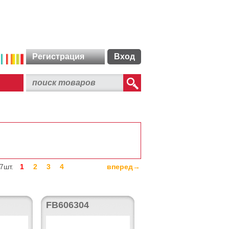
Регистрация
Вход
7шт.
1
2
3
4
вперед→
FB606304