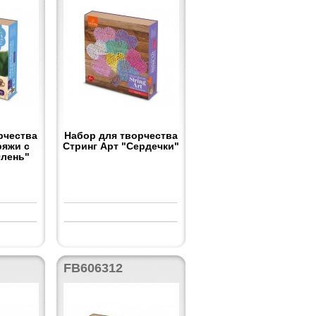
рчества
Набор для творчества
ряжи с
Стринг Арт "Сердечки"
Олень"
FB606312