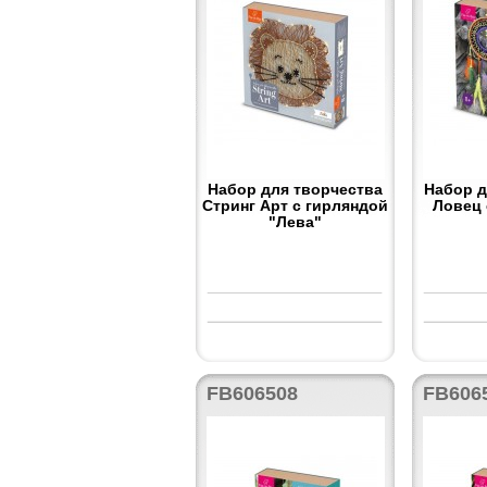
Набор для творчества
Набор д
Стринг Арт с гирляндой
Ловец 
"Лева"
FB606508
FB606