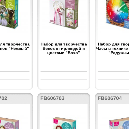
ля творчества
Набор для творчества
Набор для тво
снов "Нежный"
Венок с гирляндой и
Часы в технике
цветами "Бохо"
"Радужны
702
FB606703
FB606704