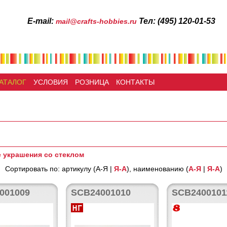
Е-mail:
Тел: (495) 120-01-53
mail@crafts-hobbies.ru
АТАЛОГ
УСЛОВИЯ
РОЗНИЦА
КОНТАКТЫ
 украшения со стеклом
Сортировать по: артикулу (А-Я |
Я-А
), наименованию (
А-Я
|
Я-А
)
001009
SCB24001010
SCB2400101