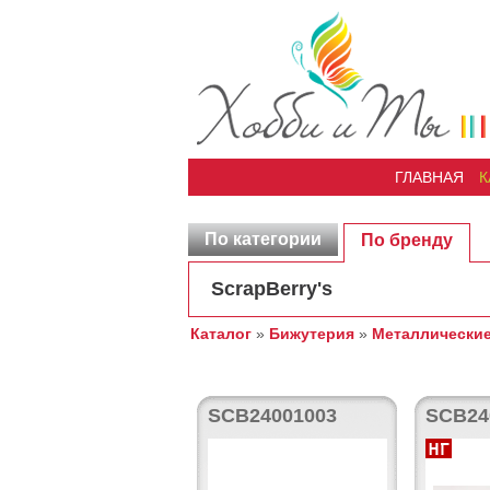
ГЛАВНАЯ
К
По категории
По бренду
ScrapBerry's
Каталог
»
Бижутерия
»
Металлические
SCB24001003
SCB24