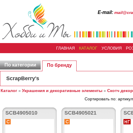
Е-mail:
mail@cra
ГЛАВНАЯ
КАТАЛОГ
УСЛОВИЯ
РО
По категории
По бренду
ScrapBerry's
Каталог
»
Украшения и декоративные элементы
»
Скотч деко
Сортировать по: артикул
SCB4905010
SCB4905021
SC