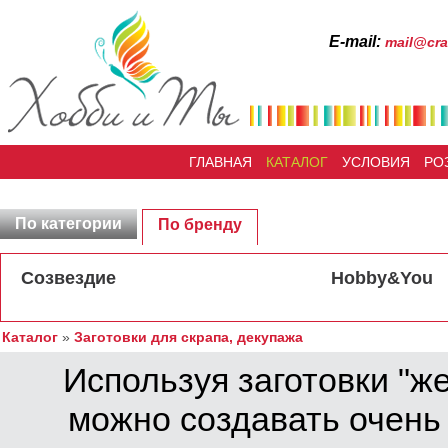
Е-mail:
mail@cra
ГЛАВНАЯ
КАТАЛОГ
УСЛОВИЯ
РО
По категории
По бренду
Созвездие
Hobby&You
Каталог
»
Заготовки для скрапа, декупажа
Используя заготовки "ж
можно создавать очень