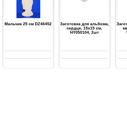
Мальчик 25 см DZ46452
Заготовка для альбома,
Заго
сердце, 15х15 см,
к
HY050104, 2шт