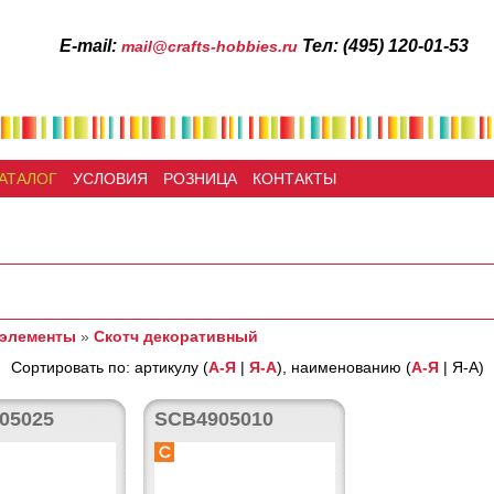
Е-mail:
Тел: (495) 120-01-53
mail@crafts-hobbies.ru
АТАЛОГ
УСЛОВИЯ
РОЗНИЦА
КОНТАКТЫ
 элементы
»
Скотч декоративный
Сортировать по: артикулу (
А-Я
|
Я-А
), наименованию (
А-Я
| Я-А)
05025
SCB4905010