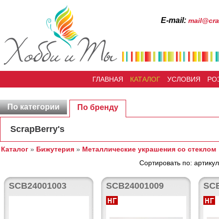
Е-mail:
mail@cra
ГЛАВНАЯ
КАТАЛОГ
УСЛОВИЯ
РО
По категории
По бренду
ScrapBerry's
Каталог
»
Бижутерия
»
Металлические украшения со стеклом
Сортировать по: артикул
SCB24001003
SCB24001009
SC