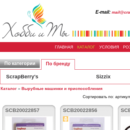
Е-mail:
mail@cra
ГЛАВНАЯ
КАТАЛОГ
УСЛОВИЯ
РО
По категории
По бренду
ScrapBerry's
Sizzix
Каталог
»
Вырубные машинки и приспособления
Сортировать по: артикул
SCB20022857
SCB20022856
SC