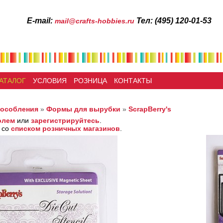
Е-mail:
Тел: (495) 120-01-53
mail@crafts-hobbies.ru
АТАЛОГ
УСЛОВИЯ
РОЗНИЦА
КОНТАКТЫ
пособления
»
Формы для вырубки
»
ScrapBerry's
олем
или
зарегистрируйтесь
.
 со
списком розничных магазинов
.