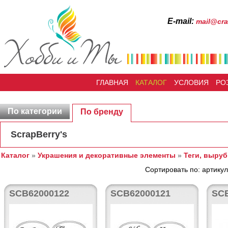
Е-mail:
mail@cra
ГЛАВНАЯ
КАТАЛОГ
УСЛОВИЯ
РО
По категории
По бренду
ScrapBerry's
Каталог
»
Украшения и декоративные элементы
»
Теги, выруб
Сортировать по: артикул
SCB62000122
SCB62000121
SCB