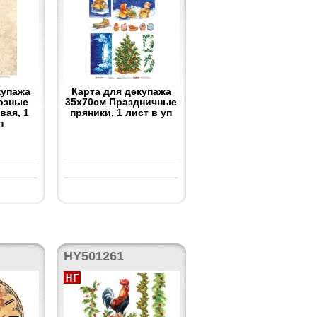
купажа
Карта для декупажа
озные
35x70см Праздничные
вая, 1
пряники, 1 лист в уп
п
HY501261