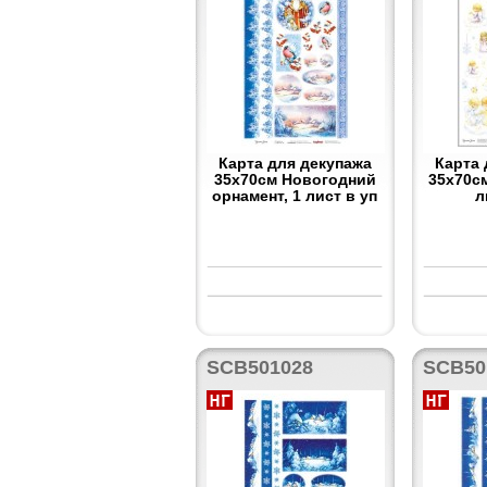
Карта для декупажа
Карта 
35x70см Новогодний
35x70см
орнамент, 1 лист в уп
л
SCB501028
SCB50