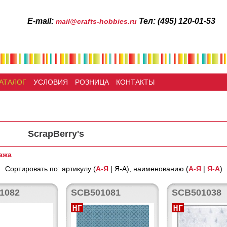
Е-mail:
Тел: (495) 120-01-53
mail@crafts-hobbies.ru
АТАЛОГ
УСЛОВИЯ
РОЗНИЦА
КОНТАКТЫ
ScrapBerry's
ажа
Сортировать по: артикулу (
А-Я
| Я-А), наименованию (
А-Я
|
Я-А
)
1082
SCB501081
SCB501038