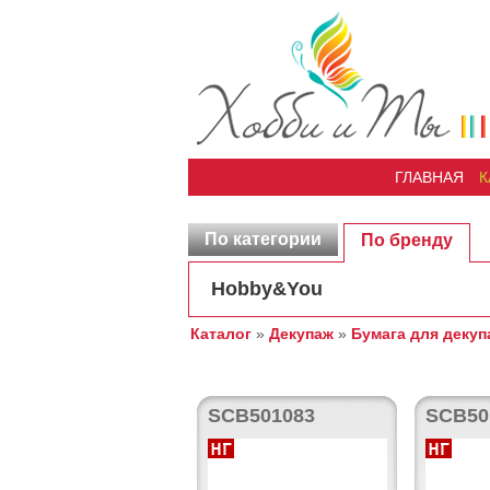
ГЛАВНАЯ
К
По категории
По бренду
Hobby&You
Каталог
»
Декупаж
»
Бумага для декуп
SCB501083
SCB50