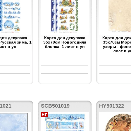
для декупажа
Карта для декупажа
Карта для де
Русская зима, 1
35x70см Новогодняя
35x70см Мор
ист в уп
ёлочка, 1 лист в уп
узоры - фоно
лист в у
1021
SCB501019
HY501322