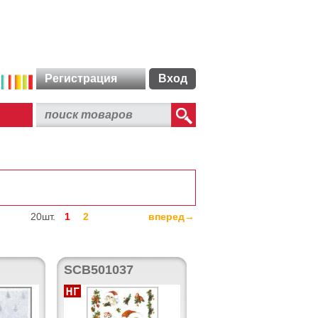
Регистрация
Вход
20шт.
1
2
вперед→
SCB501037