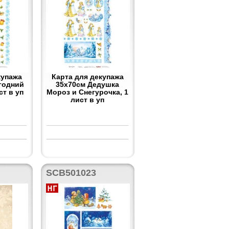
купажа
Карта для декупажа
годний
35x70см Дедушка
ст в уп
Мороз и Снегурочка, 1
лист в уп
SCB501023