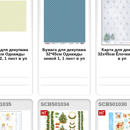
 для декупажа
Бумага для декупажа
Карта для де
5см Однажды
32*45см Однажды
32x45см Ёлочки
2, 1 лист в уп
зимой 1, 1 лист в уп
в уп
1035
SCB501034
SCB501030