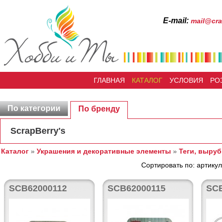
Е-mail:
mail@cra
ГЛАВНАЯ
КАТАЛОГ
УСЛОВИЯ
РО
По категории
По бренду
ScrapBerry's
Каталог
»
Украшения и декоративные элементы
»
Теги, выруб
Сортировать по: артикул
SCB62000112
SCB62000115
SC