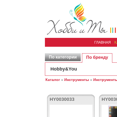
ГЛАВНАЯ
К
По категории
По бренду
Hobby&You
Каталог
»
Инструменты
»
Инструменты
HY0030033
HY003