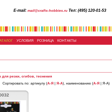
Е-mail:
Тел: (495) 120-01-53
mail@crafts-hobbies.ru
АТАЛОГ
УСЛОВИЯ
РОЗНИЦА
КОНТАКТЫ
 для резки, сгибов, теснения
Сортировать по: артикулу (
А-Я
|
Я-А
), наименованию (
А-Я
| Я-А)
0032