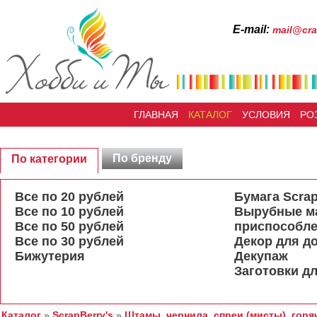
Е-mail:
mail@cra
ГЛАВНАЯ
КАТАЛОГ
УСЛОВИЯ
РО
По бренду
По категории
Все по 20 рублей
Бумага Scrap
Все по 10 рублей
Вырубные м
Все по 50 рублей
приспособл
Все по 30 рублей
Декор для д
Бижутерия
Декупаж
Заготовки дл
Каталог
»
ScrapBerry's
»
Штамы, чернила, спреи (мисты), горя