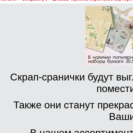
Скрап-сранички будут вы
помести
Также они станут прекра
Ваши
В нашем ассортимент