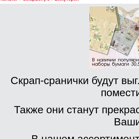
Скрап-сранички будут вы
помести
Также они станут прекра
Ваши
В нашем ассортимент