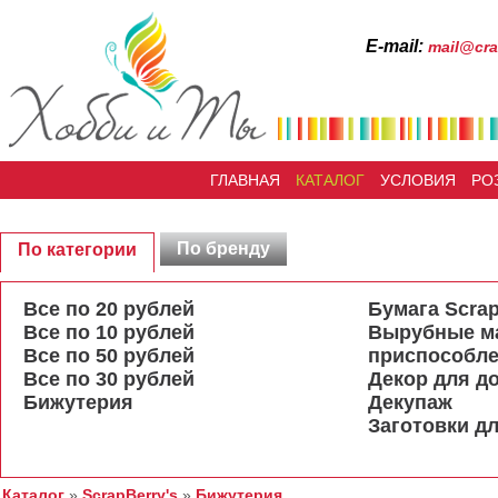
Е-mail:
mail@cra
ГЛАВНАЯ
КАТАЛОГ
УСЛОВИЯ
РО
По бренду
По категории
Все по 20 рублей
Бумага Scrap
Все по 10 рублей
Вырубные м
Все по 50 рублей
приспособл
Все по 30 рублей
Декор для д
Бижутерия
Декупаж
Заготовки дл
Каталог
»
ScrapBerry's
»
Бижутерия