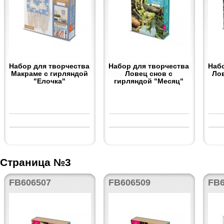
Набор для творчества
Набор для творчества
Наб
Макраме с гирляндой
Ловец снов с
Ло
"Елочка"
гирляндой "Месяц"
Страница №3
FB606507
FB606509
FB6