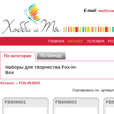
Е-mail:
mail@cra
ГЛАВНАЯ
КАТАЛОГ
УСЛОВИЯ
РО
По бренду
По категории
Наборы для творчества Fox-in-
Box
Каталог
»
FOX-IN-BOX
Сортировать по: артикул
FB606601
FB606603
FB6