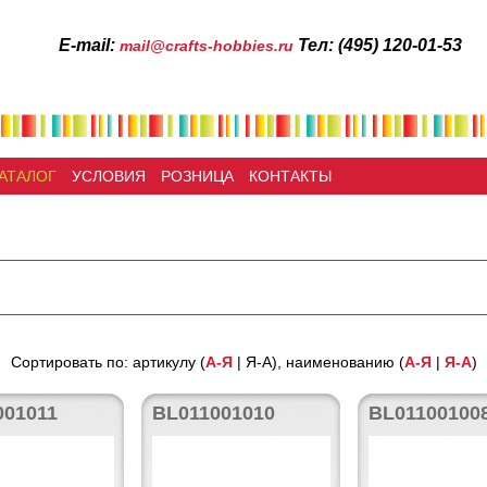
Е-mail:
Тел: (495) 120-01-53
mail@crafts-hobbies.ru
АТАЛОГ
УСЛОВИЯ
РОЗНИЦА
КОНТАКТЫ
Сортировать по: артикулу (
А-Я
| Я-А), наименованию (
А-Я
|
Я-А
)
001011
BL011001010
BL01100100