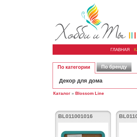
ГЛАВНАЯ
К
По бренду
По категории
Декор для дома
Каталог
»
Blossom Line
BL011001016
BL011