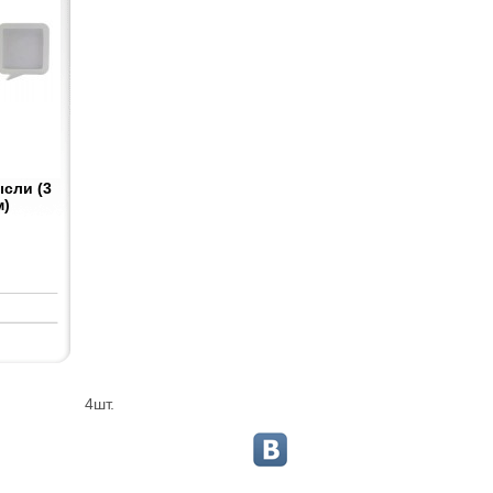
сли (3
м)
4шт.