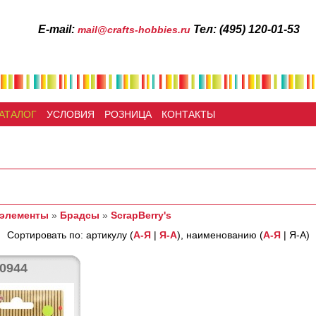
Е-mail:
Тел: (495) 120-01-53
mail@crafts-hobbies.ru
АТАЛОГ
УСЛОВИЯ
РОЗНИЦА
КОНТАКТЫ
 элементы
»
Брадсы
»
ScrapBerry's
Сортировать по: артикулу (
А-Я
|
Я-А
), наименованию (
А-Я
| Я-А)
0944