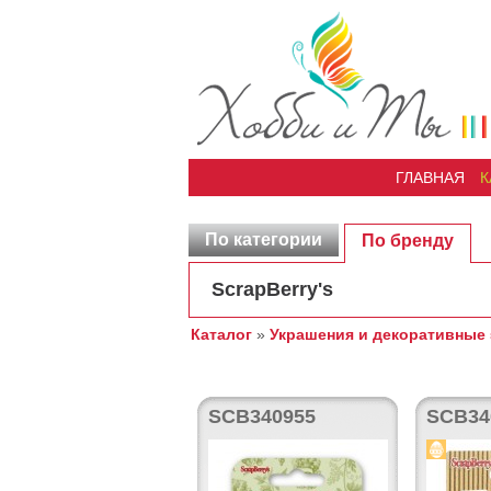
ГЛАВНАЯ
К
По категории
По бренду
ScrapBerry's
Каталог
»
Украшения и декоративные
SCB340955
SCB34