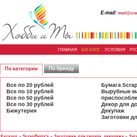
Е-mail:
mail@cra
ГЛАВНАЯ
КАТАЛОГ
УСЛОВИЯ
РО
По бренду
По категории
Все по 20 рублей
Бумага Scrap
Все по 10 рублей
Вырубные м
Все по 50 рублей
приспособл
Все по 30 рублей
Декор для д
Бижутерия
Декупаж
Заготовки дл
Каталог
»
ScrapBerry's
»
Заготовки для скрапа, декупажа
»
Заг