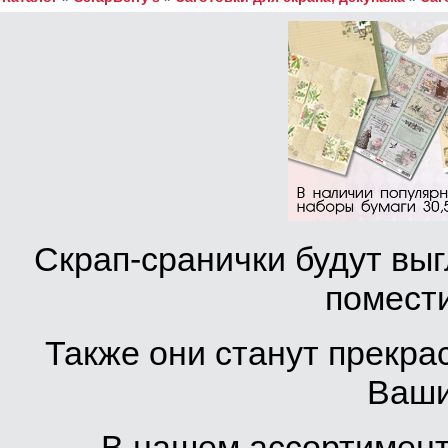
Скрап-сранички будут вы
помести
Также они станут прекра
Ваши
В нашем ассортимент