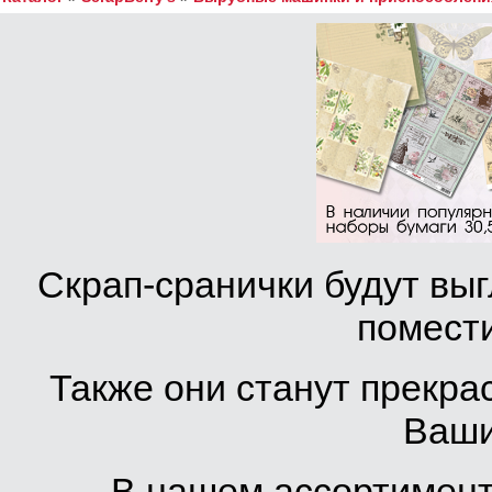
Скрап-сранички будут вы
помести
Также они станут прекра
Ваши
В нашем ассортимент