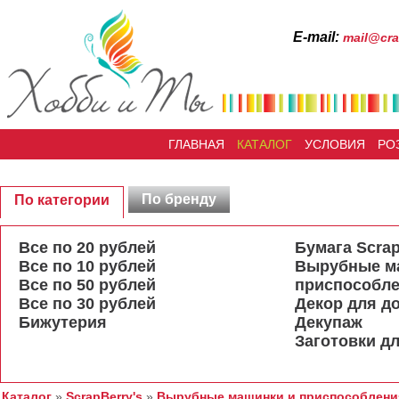
Е-mail:
mail@cra
ГЛАВНАЯ
КАТАЛОГ
УСЛОВИЯ
РО
По бренду
По категории
Все по 20 рублей
Бумага Scrap
Все по 10 рублей
Вырубные м
Все по 50 рублей
приспособл
Все по 30 рублей
Декор для д
Бижутерия
Декупаж
Заготовки дл
Каталог
»
ScrapBerry's
»
Вырубные машинки и приспособлени